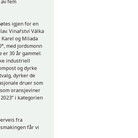
g av fem
møtes igjen for en
lav. Vinařství Válka
t Karel og Milada
 20°, med jordsmonn
e er 30 år gammel.
e industriell
kompost og dyrke
tvalg, dyrker de
nasjonale druer som
r som oransjeviner
 2023” i kategorien
erveis fra
insmakingen får vi