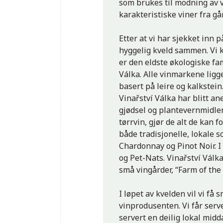
som brukes til modning av v
karakteristiske viner fra går
Etter at vi har sjekket inn p
hyggelig kveld sammen. Vi kj
er den eldste økologiske fa
Válka. Alle vinmarkene ligg
basert på leire og kalkstei
Vinařství Válka har blitt a
gjødsel og plantevernmidler
tørrvin, gjør de alt de kan f
både tradisjonelle, lokale 
Chardonnay og Pinot Noir. I
og Pet-Nats. Vinařství Válka
små vingårder, “Farm of the
I løpet av kvelden vil vi få
vinprodusenten. Vi får serve
servert en deilig lokal midd