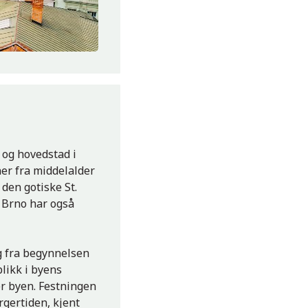
y og hovedstad i
ner fra middelalder
den gotiske St.
. Brno har også
g fra begynnelsen
blikk i byens
er byen. Festningen
gertiden, kjent