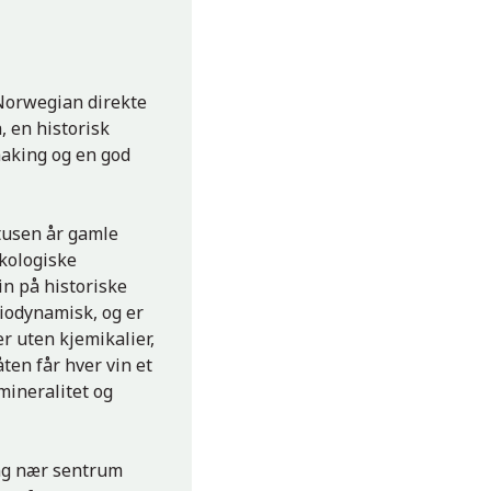
Norwegian direkte
a, en historisk
smaking og en god
 tusen år gamle
økologiske
in på historiske
biodynamisk, og er
r uten kjemikalier,
ten får hver vin et
mineralitet og
ning nær sentrum