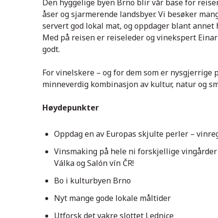
Den hyggelige byen Brno blir vår base for reise
åser og sjarmerende landsbyer. Vi besøker mange
servert god lokal mat, og oppdager blant annet
Med på reisen er reiseleder og vinekspert Eina
godt.
For vinelskere – og for dem som er nysgjerrige 
minneverdig kombinasjon av kultur, natur og s
Høydepunkter
Oppdag en av Europas skjulte perler – vinr
Vinsmaking på hele ni forskjellige vingårder 
Válka og Salón vín ČR!
Bo i kulturbyen Brno
Nyt mange gode lokale måltider
Utforsk det vakre slottet Lednice