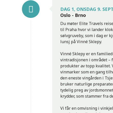
DAG 1, ONSDAG 9. SE
Oslo - Brno
Du møter Elite Travels rei
til Praha hvor vi lander klok
sølvgruveby, som i dag er kj
lunsj på Vinné Sklepy.
Vinné Sklepy er en familied
vintradisjonen i området – 
produkter av topp kvalitet. 
vinmarker som en gang tilhø
den eneste vingården i Tsje
bruker naturlige preparater
tydelig preg av jordsmonnet
krydder, som stammer fra d
Vi får en omvisning i vinkje