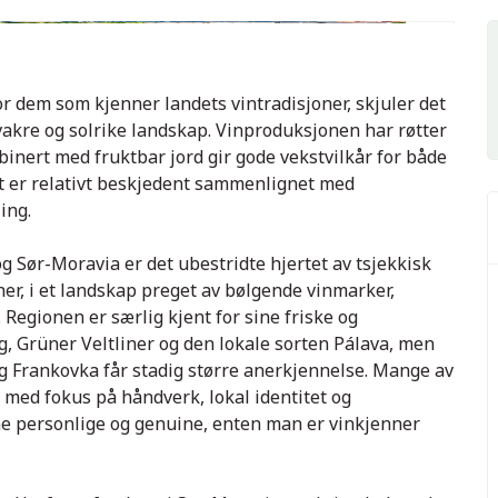
1
31
for dem som kjenner landets vintradisjoner, skjuler det
i vakre og solrike landskap. Vinproduksjonen har røtter
binert med fruktbar jord gir gode vekstvilkår for både
t er relativt beskjedent sammenlignet med
ing.
 Sør-Moravia er det ubestridte hjertet av tsjekkisk
her, i et landskap preget av bølgende vinmarker,
. Regionen er særlig kjent for sine friske og
g, Grüner Veltliner og den lokale sorten Pálava, men
og Frankovka får stadig større anerkjennelse. Mange av
 med fokus på håndverk, lokal identitet og
ene personlige og genuine, enten man er vinkjenner