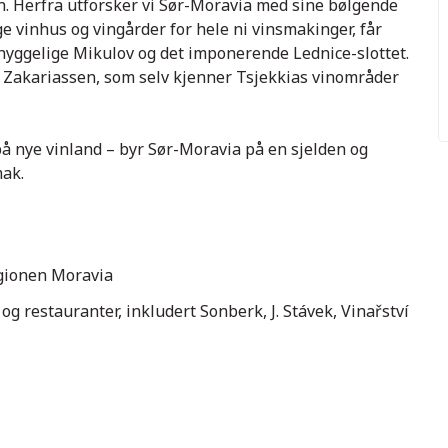
n. Herfra utforsker vi Sør-Moravia med sine bølgende
 vinhus og vingårder for hele ni vinsmakinger, får
 hyggelige Mikulov og det imponerende Lednice-slottet.
r Zakariassen, som selv kjenner Tsjekkias vinområder
på nye vinland – byr Sør-Moravia på en sjelden og
mak.
egionen Moravia
og restauranter, inkludert Sonberk, J. Stávek, Vinařství