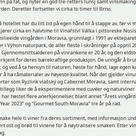
in på fat, og nyter en god tre-retters lunsj samt vinsmakin
den. Deretter fortsetter vi cirka to timer til Brno.
å hotellet har du litt tid på egen hånd til å slappe av, før vi 
ører cirka en halvtime til Vinařství Válka i pittoreske Nosis
milieeide vingården i Moravia, grunnlagt i 1991 av ektepare
er i Výhon naturpark, de aller fleste i skråninger på opptil
n. Gjennomsnittsalderen på vinrankene er 20 år, og den eldst
nerkjent for deres bærekraftige produksjon. De unngår å bruk
, og ved å ta hensyn til naturen, høste for hånd, lage egen 
or å ha råmaterialer av høyeste kvalitet. Når det gjelder vinu
sorter som Ryzlink vlašský og Cabernet Moravia, samt inter
 tillegg liker de å eksperimentere med cuvéer og naturvine
 har høstet flere anerkjennelser, blant annet “Årets vingård
 Year 2023” og “Gourmet South Moravia” tre år på rad.
 smake hele ti viner fra deres sortiment, med informasjon und
rt ost og brød til vinene for å nøytralisere smaken. Etter v
ag.