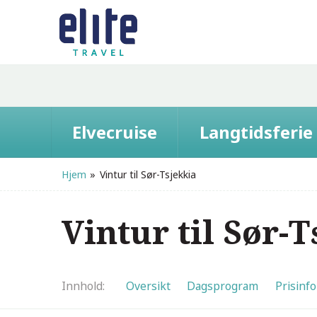
Elvecruise
Langtidsferie
Hjem
»
Vintur til Sør-Tsjekkia
Vintur til Sør-
Innhold
Oversikt
Dagsprogram
Prisinfo
Sør-Moravia
Kutná Hora
Brno