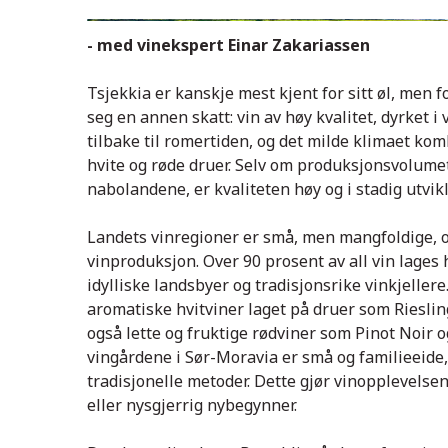
Vinmarker i Sør-Moravia
Špilberk-slottet, Brno
Brno
Brno
Brno
Sør-Moravia
Valtice
Salón vín ČR
Valtice
Sonberk vingård
Sonberk vingård
Sonberk vingård
Vintanker
Tradisjonell tsjekkisk mat
Vrbice
Vinkjeller
Tradisjonell restaurant
Lednice
Lednice
Lednice
Lednice
Lednice
Mikulov
Mikulov
- med vinekspert Einar Zakariassen
Mikulov
Mikulov
Mikulov
Tsjekkia er kanskje mest kjent for sitt øl, men 
seg en annen skatt: vin av høy kvalitet, dyrket 
tilbake til romertiden, og det milde klimaet kom
hvite og røde druer. Selv om produksjonsvolume
nabolandene, er kvaliteten høy og i stadig utvikl
Landets vinregioner er små, men mangfoldige, og
vinproduksjon. Over 90 prosent av all vin lages 
idylliske landsbyer og tradisjonsrike vinkjellere
aromatiske hvitviner laget på druer som Rieslin
også lette og fruktige rødviner som Pinot Noir 
vingårdene i Sør-Moravia er små og familieeide,
tradisjonelle metoder. Dette gjør vinopplevels
eller nysgjerrig nybegynner.