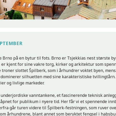
SEPTEMBER
ke Brno på en bytur til fots. Brno er Tsjekkias nest største b
er kjent for sine vakre torg, kirker og arkitektur som spen
 troner slottet Špilberk, som i århundrer voktet byen, mens 
dominerer silhuetten med sine karakteristiske tvillingtårn
er og livlige markeder.
underjordiske vanntankene, et fascinerende teknisk anleg
 åpnet for publikum i nyere tid. Her får vi et spennende inn
erfra går turen videre til Špilberk-festningen, som ruver ov
nom århundrene, blant annet som beryktet fengsel i habsbur