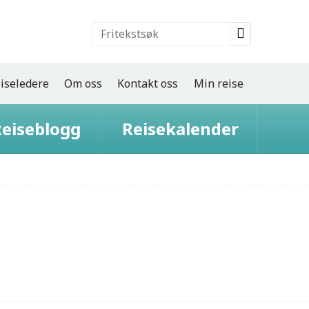
iseledere
Om oss
Kontakt oss
Min reise
eiseblogg
Reisekalender