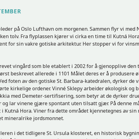
PTEMBER
seleder på Oslo Lufthavn om morgenen. Sammen flyr vi med 
ken tolv. Fra flyplassen kjører vi cirka en time til Kutná Hor
ent for sin vakre gotiske arkitektur. Her stopper vi for vin
revet vingård som ble etablert i 2002 for å gjenopplive den
først beskrevet allerede i 1101 Målet deres er å produsere 
Ved foten av den gotiske St. Barbara-katedralen, dyrker de v
rte kirkelige ordener. Vinné Sklepy arbeider økologisk og 
kkia med Demeter-sertifisering, som betyr at de dyrker drue
 og lar vinene gjære spontant uten tilsatt gjær. På denne må
 i Kutná Hora. Viner fra dette området kjennetegnes av sin 
et mineralrike jordsmonnet.
lleren i det tidligere St. Ursula klosteret, en historisk byg