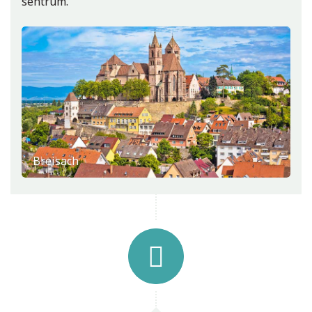
sentrum.
Øvre mellomrhindalen
Breisach
Fjellet Drachenfels ved Königswinter