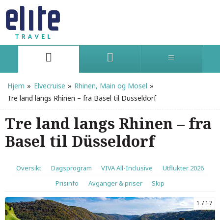
Hjem
»
Elvecruise
»
Rhinen, Main og Mosel
»
Tre land langs Rhinen – fra Basel til Düsseldorf
Tre land langs Rhinen – fra
Basel til Düsseldorf
Oversikt
Dagsprogram
VIVA All-Inclusive
Utflukter 2026
Prisinfo
Avganger & priser
Skip
1
17