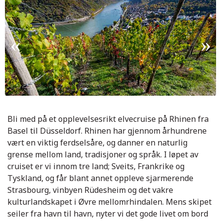
Bli med på et opplevelsesrikt elvecruise på Rhinen fra
Basel til Düsseldorf. Rhinen har gjennom århundrene
vært en viktig ferdselsåre, og danner en naturlig
grense mellom land, tradisjoner og språk. I løpet av
cruiset er vi innom tre land; Sveits, Frankrike og
Tyskland, og får blant annet oppleve sjarmerende
Strasbourg, vinbyen Rüdesheim og det vakre
kulturlandskapet i Øvre mellomrhindalen. Mens skipet
Breisach
seiler fra havn til havn, nyter vi det gode livet om bord