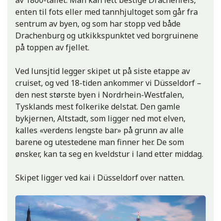
enten til fots eller med tannhjultoget som går fra
sentrum av byen, og som har stopp ved både
Drachenburg og utkikkspunktet ved borgruinene
på toppen av fjellet.
Ved lunsjtid legger skipet ut på siste etappe av
cruiset, og ved 18-tiden ankommer vi Düsseldorf –
den nest største byen i Nordrhein-Westfalen,
Tysklands mest folkerike delstat. Den gamle
bykjernen, Altstadt, som ligger ned mot elven,
kalles «verdens lengste bar» på grunn av alle
barene og utestedene man finner her. De som
ønsker, kan ta seg en kveldstur i land etter middag.
Skipet ligger ved kai i Düsseldorf over natten.