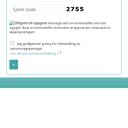
Vennligst sett inn kontrollsiffer som blir
oppgitt. Bruk av kontrollsiffer forhindrer at skjema kan misbrukes til
søppelpost/spam
Jeg godkjenner policy for behandling av
personopplysninger.
*
Les vår personvernerklæring »
Elite Travel AS
Grensen 15
0159
Oslo
Tilbake til toppen
Telefon
24 09 09 09
©
post@elitetravel.no
2026