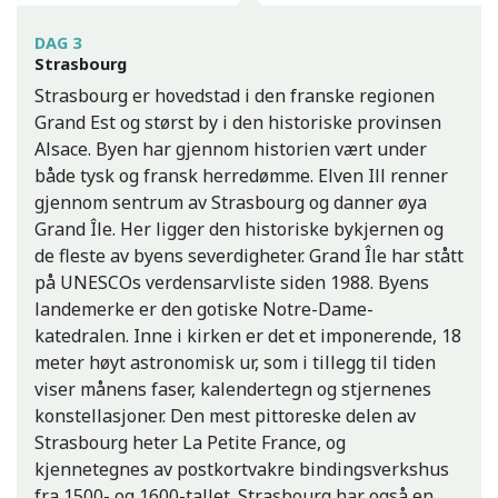
DAG 3
Strasbourg
Strasbourg er hovedstad i den franske regionen
Grand Est og størst by i den historiske provinsen
Alsace. Byen har gjennom historien vært under
både tysk og fransk herredømme. Elven Ill renner
gjennom sentrum av Strasbourg og danner øya
Grand Île. Her ligger den historiske bykjernen og
Slottet Drachenburg ved Königswinter
de fleste av byens severdigheter. Grand Île har stått
på UNESCOs verdensarvliste siden 1988. Byens
landemerke er den gotiske Notre-Dame-
katedralen. Inne i kirken er det et imponerende, 18
meter høyt astronomisk ur, som i tillegg til tiden
viser månens faser, kalendertegn og stjernenes
konstellasjoner. Den mest pittoreske delen av
Strasbourg heter La Petite France, og
kjennetegnes av postkortvakre bindingsverkshus
fra 1500- og 1600-tallet. Strasbourg har også en