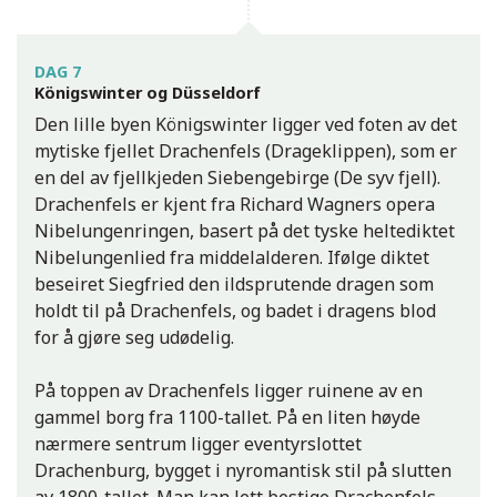
DAG 7
Königswinter og Düsseldorf
Den lille byen Königswinter ligger ved foten av det
mytiske fjellet Drachenfels (Drageklippen), som er
en del av fjellkjeden Siebengebirge (De syv fjell).
Drachenfels er kjent fra Richard Wagners opera
Nibelungenringen, basert på det tyske heltediktet
Nibelungenlied fra middelalderen. Ifølge diktet
beseiret Siegfried den ildsprutende dragen som
holdt til på Drachenfels, og badet i dragens blod
for å gjøre seg udødelig.
På toppen av Drachenfels ligger ruinene av en
gammel borg fra 1100-tallet. På en liten høyde
nærmere sentrum ligger eventyrslottet
Drachenburg, bygget i nyromantisk stil på slutten
av 1800-tallet. Man kan lett bestige Drachenfels,