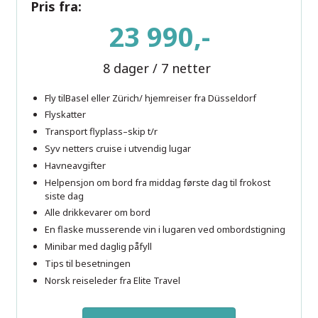
Place Kléber, Strasbourg
Pris fra:
23 990,-
8 dager / 7 netter
Fly tilBasel eller Zürich/ hjemreiser fra Düsseldorf
Flyskatter
Transport flyplass–skip t/r
Syv netters cruise i utvendig lugar
Havneavgifter
La Petite France i Strasbourg
Helpensjon om bord fra middag første dag til frokost
siste dag
Alle drikkevarer om bord
En flaske musserende vin i lugaren ved ombordstigning
Minibar med daglig påfyll
Tips til besetningen
Norsk reiseleder fra Elite Travel