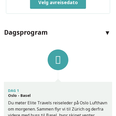
Velg avreisedato
Wasserturm, Mannheim
Kontakt oss
Dagsprogram
Telefon:
24 09 09 09
E-post:
post@elitetravel.no
Facebook:
elitetravel.no
Mannheim
Adresse:
Elite Travel AS
Grensen 15
0159
Oslo
DAG 1
Oslo - Basel
Du møter Elite Travels reiseleder på Oslo Lufthavn
Kontaktskjema
Ring oss
om morgenen. Sammen flyr vi til Zürich og derfra
videre med buss til Basel, hvor skipet venter.