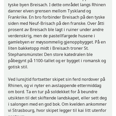
tyske byen Breisach. I dette området langs Rhinen
danner elven grensen mellom Tyskland og
Frankrike. En bro forbinder Breisach på den tyske
siden med Neuf-Brisach på den franske. Over åtti
prosent av Breisach ble lagt i ruiner under andre
verdenskrig, men de pastellfargede husene i
Rüdesheimer kaffee
gamlebyen er møysommelig gjenoppbygget. På en
liten bakketopp midt i Breisach troner St.
Stephansmünster. Den store katedralen ble
påbegynt på 1100-tallet og er bygget i romansk og
gotisk stil.
Ved lunsjtid fortsetter skipet sin ferd nordover på
Rhinen, og vi nyter en avslappende ettermiddag
om bord. Ta en tur på soldekket for å beundre
utsikten til det skiftende landskapet, eller sett deg
Øvre mellomrhindalen
i salongen med en god bok. Om kvelden ankommer
vi Strasbourg, hvor skipet legger til kai litt utenfor