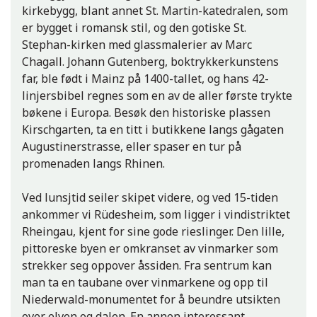
kirkebygg, blant annet St. Martin-katedralen, som
er bygget i romansk stil, og den gotiske St.
Stephan-kirken med glassmalerier av Marc
Chagall. Johann Gutenberg, boktrykkerkunstens
far, ble født i Mainz på 1400-tallet, og hans 42-
linjersbibel regnes som en av de aller første trykte
bøkene i Europa. Besøk den historiske plassen
Kirschgarten, ta en titt i butikkene langs gågaten
Augustinerstrasse, eller spaser en tur på
promenaden langs Rhinen.
Ved lunsjtid seiler skipet videre, og ved 15-tiden
ankommer vi Rüdesheim, som ligger i vindistriktet
Rheingau, kjent for sine gode rieslinger. Den lille,
pittoreske byen er omkranset av vinmarker som
strekker seg oppover åssiden. Fra sentrum kan
man ta en taubane over vinmarkene og opp til
Niederwald-monumentet for å beundre utsikten
over elven og dalen. En annen interessant