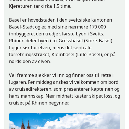
Kjøreturen tar cirka 1,5 time.
Basel er hovedstaden i den sveitsiske kantonen
St. Martin-kirken, Mainz
Basel-Stadt og er, med sine nærmere 170 000
innbyggere, den tredje største byen i Sveits.
Rhinen deler byen i to: Grossbasel (Store-Basel)
ligger sør for elven, mens det sentrale
forretningsstrøket, Kleinbasel (Lille-Basel), er på
nordsiden av elven.
Vel fremme sjekker vi inn og finner oss til rette i
lugaren. Før middag ønskes vi velkommen om bord
av cruisedirektøren, som presenterer kapteinen og
Gamlebyen i Mainz
hans mannskap. Nær midnatt kaster skipet loss, og
cruiset på Rhinen begynner.