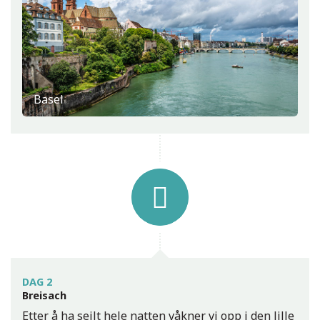
Rüdesheim
Basel
Niederwald-monumentet ved Rüdesheim
DAG 2
Breisach
Etter å ha seilt hele natten våkner vi opp i den lille