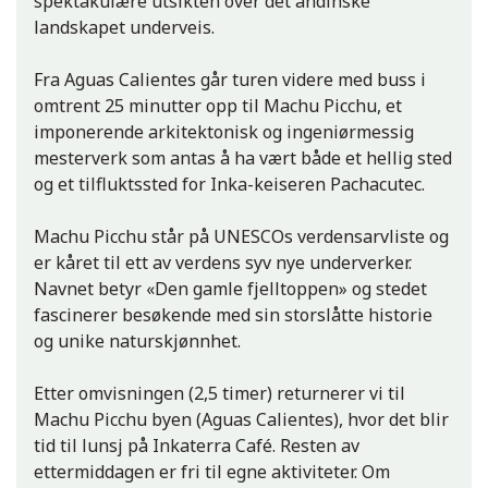
spektakulære utsikten over det andinske
landskapet underveis.
Fra Aguas Calientes går turen videre med buss i
omtrent 25 minutter opp til Machu Picchu, et
imponerende arkitektonisk og ingeniørmessig
mesterverk som antas å ha vært både et hellig sted
og et tilfluktssted for Inka-keiseren Pachacutec.
Machu Picchu står på UNESCOs verdensarvliste og
er kåret til ett av verdens syv nye underverker.
Navnet betyr «Den gamle fjelltoppen» og stedet
fascinerer besøkende med sin storslåtte historie
og unike naturskjønnhet.
Etter omvisningen (2,5 timer) returnerer vi til
Machu Picchu byen (Aguas Calientes), hvor det blir
tid til lunsj på Inkaterra Café. Resten av
ettermiddagen er fri til egne aktiviteter. Om