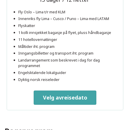
Fly Oslo – Lima t/r med KLM
Innenriks fly Lima – Cusco / Puno – Lima med LATAM
Flyskatter
1 kolli innsjekket bagasje på flyet, pluss håndbagasje
11 hotellovernattinger
Måltider iht. program
Inngangsbilletter og transport iht. program
Landarrangement som beskrevet i dag for dag
programmet
Engelsktalende lokalguider
Dyktig norsk reiseleder
Velg avreisedato
Kontakt oss