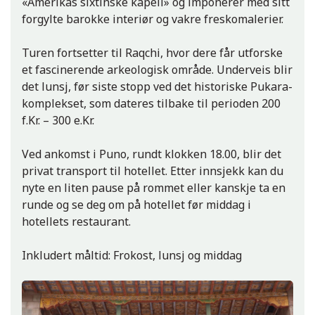
«Amerikas sixtinske kapell» og imponerer med sitt
forgylte barokke interiør og vakre freskomalerier.
Turen fortsetter til Raqchi, hvor dere får utforske
et fascinerende arkeologisk område. Underveis blir
det lunsj, før siste stopp ved det historiske Pukara-
komplekset, som dateres tilbake til perioden 200
f.Kr. – 300 e.Kr.
Ved ankomst i Puno, rundt klokken 18.00, blir det
privat transport til hotellet. Etter innsjekk kan du
nyte en liten pause på rommet eller kanskje ta en
runde og se deg om på hotellet før middag i
hotellets restaurant.
Inkludert måltid: Frokost, lunsj og middag