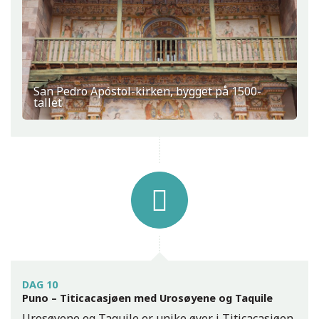
San Pedro Apóstol-kirken, bygget på 1500-
tallet
DAG 10
Puno – Titicacasjøen med Urosøyene og Taquile
Urosøyene og Taquile er unike øyer i Titicacasjøen.