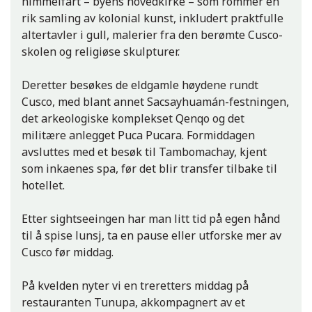
himmelfart – byens hovedkirke – som rommer en
rik samling av kolonial kunst, inkludert praktfulle
altertavler i gull, malerier fra den berømte Cusco-
skolen og religiøse skulpturer.
Deretter besøkes de eldgamle høydene rundt
Cusco, med blant annet Sacsayhuamán-festningen,
det arkeologiske komplekset Qenqo og det
militære anlegget Puca Pucara. Formiddagen
avsluttes med et besøk til Tambomachay, kjent
som inkaenes spa, før det blir transfer tilbake til
hotellet.
Etter sightseeingen har man litt tid på egen hånd
til å spise lunsj, ta en pause eller utforske mer av
Cusco før middag.
På kvelden nyter vi en treretters middag på
restauranten Tunupa, akkompagnert av et