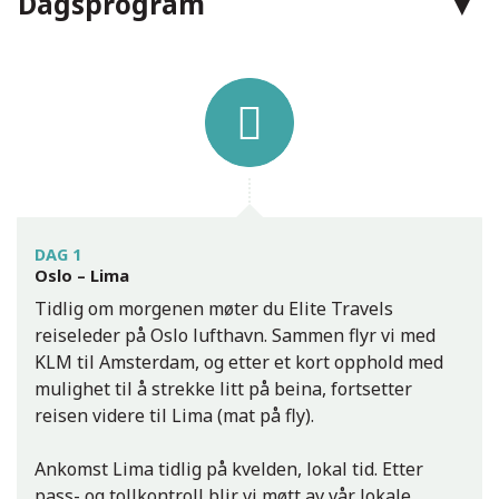
Dagsprogram
Telefon:
24 09 09 09
E-post:
post@elitetravel.no
Facebook:
elitetravel.no
Adresse:
Elite Travel AS
Grensen 15
0159
Oslo
DAG 1
Oslo – Lima
Tidlig om morgenen møter du Elite Travels
Kontaktskjema
Ring oss
reiseleder på Oslo lufthavn. Sammen flyr vi med
KLM til Amsterdam, og etter et kort opphold med
mulighet til å strekke litt på beina, fortsetter
reisen videre til Lima (mat på fly).
Ankomst Lima tidlig på kvelden, lokal tid. Etter
pass- og tollkontroll blir vi møtt av vår lokale