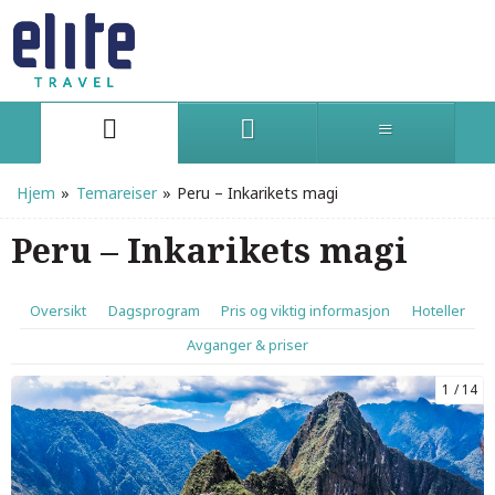
Hjem
»
Temareiser
»
Peru – Inkarikets magi
Peru – Inkarikets magi
Oversikt
Dagsprogram
Pris og viktig informasjon
Hoteller
Avganger & priser
1
14