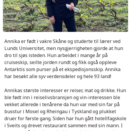
Annika er født i vakre Skåne og studerte til lærer ved
Lunds Universitet, men nysgjerrigheten gjorde at hun
dro til sjøs isteden. Hun arbeidet i mange år på
cruiseskip, seilte jorden rundt og fikk også oppleve
Antarktis som purser på et ekspedisjonsskip. Annika
har besøkt alle syv verdensdeler og hele 93 land!
Annikas største interesser er reiser, mat og drikke. Hun
ble født inn i reiselivsbransjen og vin-interessen ble
vekket allerede i tenårene da hun var med sin far på
busstur i Mosel og Rheingau i Tyskland og plukket
druer for første gang. Siden har hun gått hotellfagskole
i Sveits og drevet restaurant sammen med sin mann. I