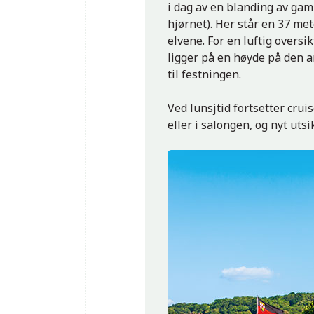
i dag av en blanding av gam
hjørnet). Her står en 37 me
elvene. For en luftig over
ligger på en høyde på den a
til festningen.
Ved lunsjtid fortsetter crui
eller i salongen, og nyt utsi
Traben-Trarbach