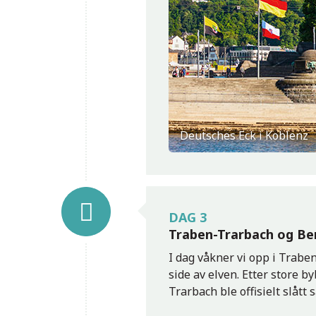
Deutsches Eck i Koblenz
DAG 3
Traben-Trarbach og Be
Bernkastel-Kues - utsikt fra Landshut-borgen
I dag våkner vi opp i Trabe
side av elven. Etter store 
Trarbach ble offisielt slåt