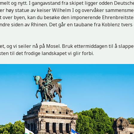
melt og nytt. I gangavstand fra skipet ligger odden Deutsch
ter høy statue av keiser Wilhelm I og overvåker sammensmel
sikt over byen, kan du besøke den imponerende Ehrenbreitst
ndre siden av Rhinen. Det går en taubane fra Koblenz tvers
set, og vi seiler nå på Mosel. Bruk ettermiddagen til å slappe
kten til det frodige landskapet vi glir forbi.