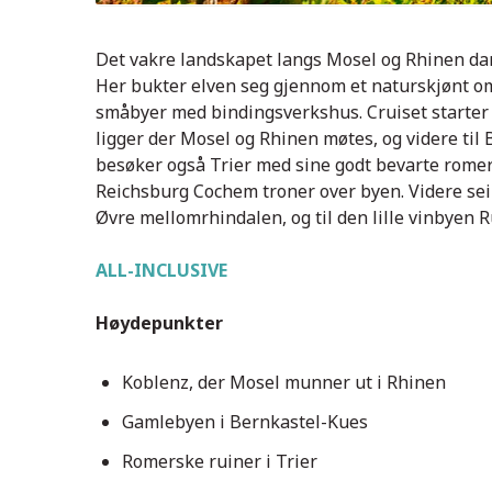
Det vakre landskapet langs Mosel og Rhinen 
Her bukter elven seg gjennom et naturskjønt o
småbyer med bindingsverkshus. Cruiset starter o
ligger der Mosel og Rhinen møtes, og videre til
besøker også Trier med sine godt bevarte rome
Reichsburg Cochem troner over byen. Videre se
Øvre mellomrhindalen, og til den lille vinbyen 
ALL-INCLUSIVE
Høydepunkter
Koblenz, der Mosel munner ut i Rhinen
Gamlebyen i Bernkastel-Kues
Koblenz - der Mosel og Rhinen møtes
Romerske ruiner i Trier