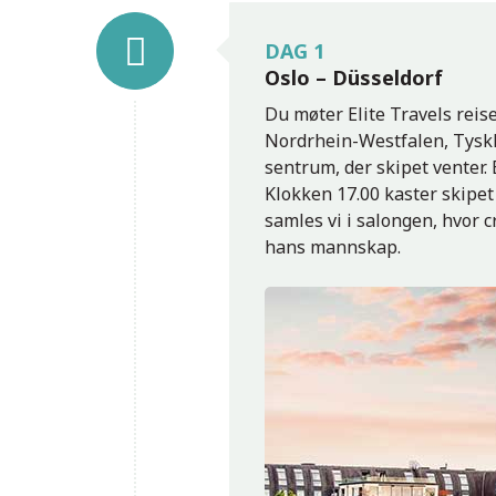
DAG 1
Oslo – Düsseldorf
Du møter Elite Travels reise
Nordrhein-Westfalen, Tysklan
sentrum, der skipet venter. E
Klokken 17.00 kaster skipet
samles vi i salongen, hvor 
hans mannskap.
Ehrenbreitstein-festningen i Koblenz