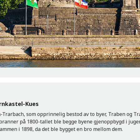
rnkastel-Kues
n-Trarbach, som opprinnelig bestod av to byer, Traben og Tr
bybranner på 1800-tallet ble begge byene gjenoppbygd i juge
t sammen i 1898, da det ble bygget en bro mellom dem.