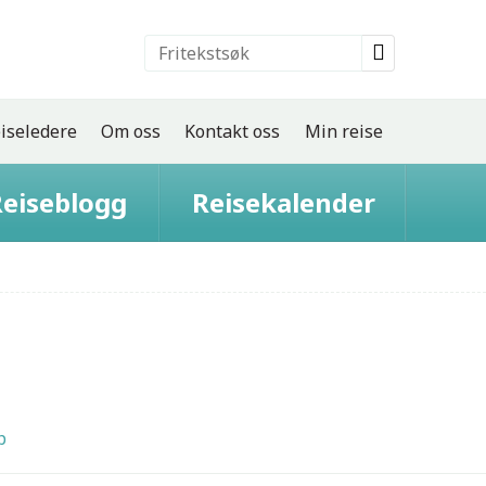
iseledere
Om oss
Kontakt oss
Min reise
eiseblogg
Reisekalender
p