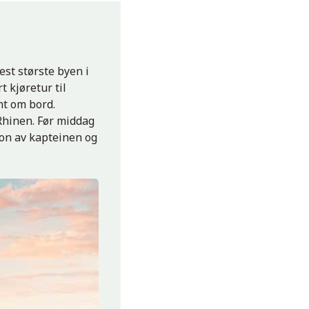
est største byen i
 kjøretur til
ent om bord.
 Rhinen. Før middag
jon av kapteinen og