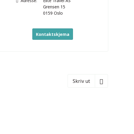
Adresse:
Elite Travel AS
Grensen 15
0159
Oslo
Kontaktskjema
Skriv ut