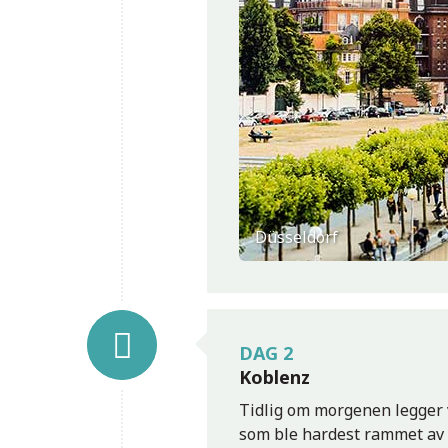
Düsseldorf
DAG 2
Traben-Trarbach
Koblenz
Tidlig om morgenen legger v
som ble hardest rammet av 