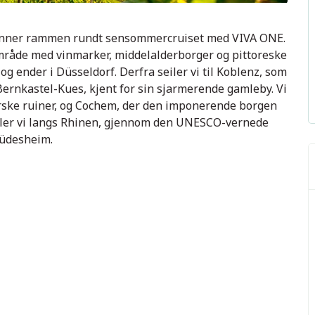
danner rammen rundt sensommercruiset med VIVA ONE.
mråde med vinmarker, middelalderborger og pittoreske
g ender i Düsseldorf. Derfra seiler vi til Koblenz, som
 Bernkastel-Kues, kjent for sin sjarmerende gamleby. Vi
rske ruiner, og Cochem, der den imponerende borgen
iler vi langs Rhinen, gjennom den UNESCO-vernede
Rüdesheim.