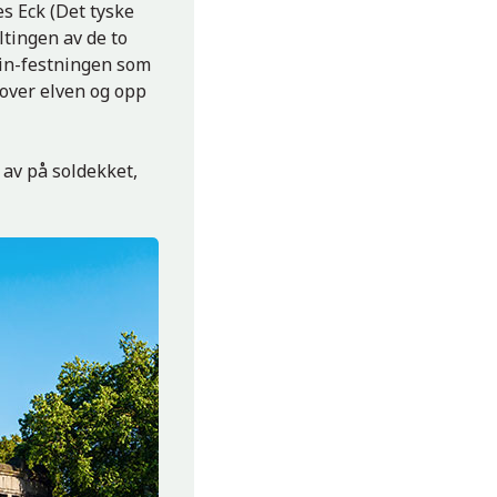
es Eck (Det tyske
tingen av de to
ein-festningen som
 over elven og opp
 av på soldekket,