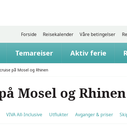
Forside
Reisekalender
Våre betingelser
Re
Temareiser
Aktiv ferie
R
ruise på Mosel og Rhinen
på Mosel og Rhinen
VIVA All-Inclusive
Utflukter
Avganger & priser
Ski