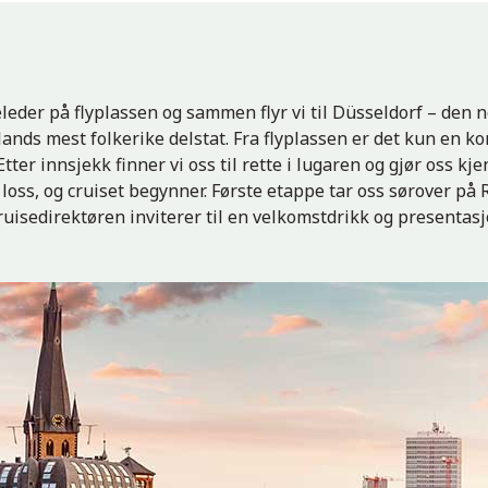
leder på flyplassen og sammen flyr vi til Düsseldorf – den n
ds mest folkerike delstat. Fra flyplassen er det kun en kort
tter innsjekk finner vi oss til rette i lugaren og gjør oss kj
 loss, og cruiset begynner. Første etappe tar oss sørover på
cruisedirektøren inviterer til en velkomstdrikk og presentas