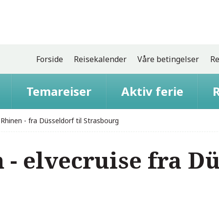
Forside
Reisekalender
Våre betingelser
Re
Temareiser
Aktiv ferie
R
Rhinen - fra Düsseldorf til Strasbourg
- elvecruise fra Dü