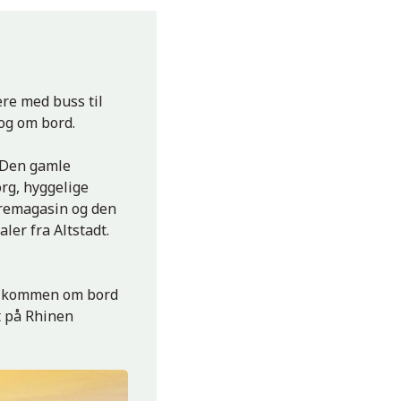
ere med buss til
 og om bord.
. Den gamle
org, hyggelige
aremagasin og den
ler fra Altstadt.
 velkommen om bord
t på Rhinen