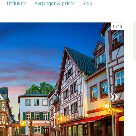
Utflukter
Avganger & priser
Skip
1
19