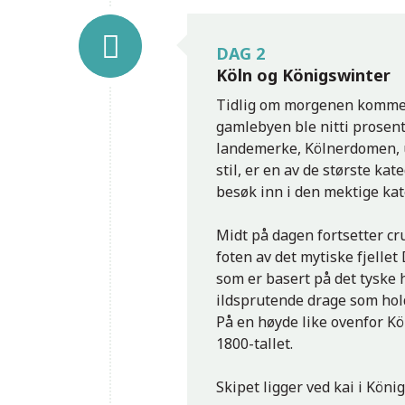
DAG 2
Köln og Königswinter
Tidlig om morgenen kommer v
gamlebyen ble nitti prosen
landemerke, Kölnerdomen, u
stil, er en av de største ka
besøk inn i den mektige kat
Midt på dagen fortsetter cru
foten av det mytiske fjelle
som er basert på det tyske 
ildsprutende drage som holdt
På en høyde like ovenfor Kö
1800-tallet.
Koblenz
Skipet ligger ved kai i Köni