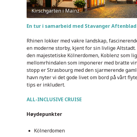
Kirschgarten i Mainz
En tur i samarbeid med Stavanger Aftenblad
Rhinen lokker med vakre landskap, fascinerende 
en moderne storby, kjent for sin livlige Altstadt
den majestetiske Kölnerdomen, Koblenz som lig
mellomrhindalen som imponerer med bratte vinma
stopp er Strasbourg med den sjarmerende gamleb
havn nyter vi det gode livet om bord på vårt fly
tips er inkludert.
ALL-INCLUSIVE CRUISE
Høydepunkter
Kölnerdomen