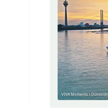
VIVA Moments i Düsseldo
Köningswinter