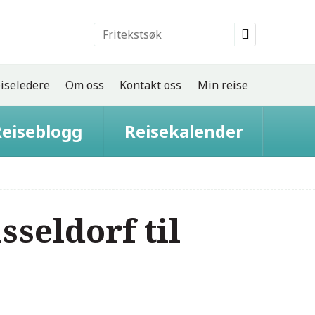
iseledere
Om oss
Kontakt oss
Min reise
eiseblogg
Reisekalender
sseldorf til