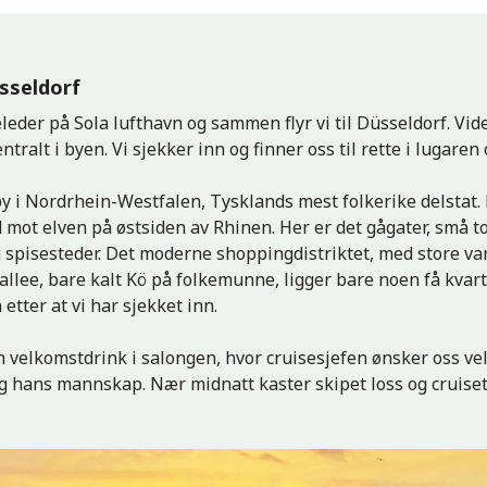
üsseldorf
leder på Sola lufthavn og sammen flyr vi til Düsseldorf. Vid
ntralt i byen. Vi sjekker inn og finner oss til rette i lugaren
by i Nordrhein-Westfalen, Tysklands mest folkerike delstat
d mot elven på østsiden av Rhinen. Her er det gågater, små t
 spisesteder. Det moderne shoppingdistriktet, med store v
lee, bare kalt Kö på folkemunne, ligger bare noen få kvarta
etter at vi har sjekket inn.
 en velkomstdrink i salongen, hvor cruisesjefen ønsker oss
g hans mannskap. Nær midnatt kaster skipet loss og cruise