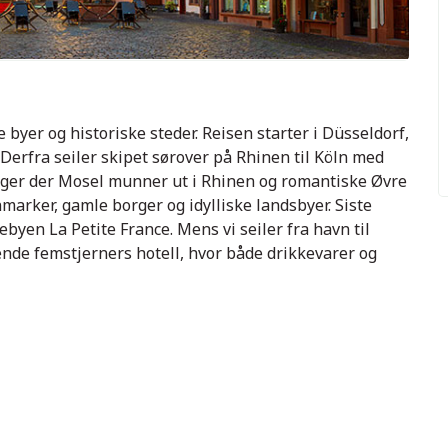
byer og historiske steder. Reisen starter i Düsseldorf,
. Derfra seiler skipet sørover på Rhinen til Köln med
ger der Mosel munner ut i Rhinen og romantiske Øvre
rker, gamle borger og idylliske landsbyer. Siste
yen La Petite France. Mens vi seiler fra havn til
tende femstjerners hotell, hvor både drikkevarer og