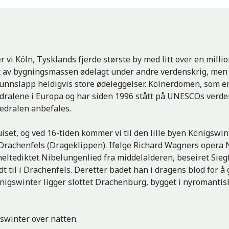
i Köln, Tysklands fjerde største by med litt over en millio
t av bygningsmassen ødelagt under andre verdenskrig, men
nnslapp heldigvis store ødeleggelser. Kölnerdomen, som er 
tedralene i Europa og har siden 1996 stått på UNESCOs verden
edralen anbefales.
iset, og ved 16-tiden kommer vi til den lille byen Königswin
t Drachenfels (Drageklippen). Ifølge Richard Wagners opera
heltediktet Nibelungenlied fra middelalderen, beseiret Sieg
 til i Drachenfels. Deretter badet han i dragens blod for å 
nigswinter ligger slottet Drachenburg, bygget i nyromantisk 
gswinter over natten.