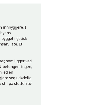
n innbyggere. I
 byens
bygget i gotisk
sarvliste. Et
ter, som ligger ved
 Nibelungenringen,
fried en
gjøre seg udødelig.
stil på slutten av