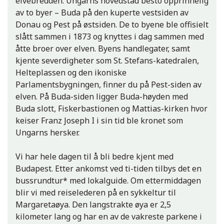
elvebredden. Ungarns hovedstad besto opprinnelig
av to byer – Buda på den kuperte vestsiden av
Donau og Pest på østsiden. De to byene ble offisielt
slått sammen i 1873 og knyttes i dag sammen med
åtte broer over elven. Byens handlegater, samt
kjente severdigheter som St. Stefans-katedralen,
Kalemegdan-festningen i Beograd
Helteplassen og den ikoniske
Parlamentsbygningen, finner du på Pest-siden av
elven. På Buda-siden ligger Buda-høyden med
Buda slott, Fiskerbastionen og Mattias-kirken hvor
keiser Franz Joseph I i sin tid ble kronet som
Ungarns hersker.
Vi har hele dagen til å bli bedre kjent med
Budapest. Etter ankomst ved ti-tiden tilbys det en
bussrundtur* med lokalguide. Om ettermiddagen
Ada Ciganlija ved Beograd
blir vi med reiselederen på en sykkeltur til
Margaretaøya. Den langstrakte øya er 2,5
kilometer lang og har en av de vakreste parkene i