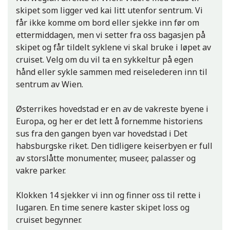
skipet som ligger ved kai litt utenfor sentrum. Vi
Parlamentsbygningen i Budapest
får ikke komme om bord eller sjekke inn før om
ettermiddagen, men vi setter fra oss bagasjen på
skipet og får tildelt syklene vi skal bruke i løpet av
cruiset. Velg om du vil ta en sykkeltur på egen
hånd eller sykle sammen med reiselederen inn til
sentrum av Wien.
Østerrikes hovedstad er en av de vakreste byene i
Europa, og her er det lett å fornemme historiens
sus fra den gangen byen var hovedstad i Det
Helteplassen, Budapest
habsburgske riket. Den tidligere keiserbyen er full
av storslåtte monumenter, museer, palasser og
vakre parker.
Klokken 14 sjekker vi inn og finner oss til rette i
lugaren. En time senere kaster skipet loss og
cruiset begynner.