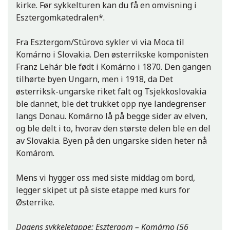
kirke. Før sykkelturen kan du få en omvisning i
Esztergomkatedralen*.
Fra Esztergom/Stúrovo sykler vi via Moca til
Komárno i Slovakia. Den østerrikske komponisten
Franz Lehár ble født i Komárno i 1870. Den gangen
tilhørte byen Ungarn, men i 1918, da Det
østerriksk-ungarske riket falt og Tsjekkoslovakia
ble dannet, ble det trukket opp nye landegrenser
langs Donau. Komárno lå på begge sider av elven,
og ble delt i to, hvorav den største delen ble en del
av Slovakia. Byen på den ungarske siden heter nå
Komárom.
Mens vi hygger oss med siste middag om bord,
legger skipet ut på siste etappe med kurs for
Østerrike.
Dagens sykkeletappe: Esztergom – Komárno (56