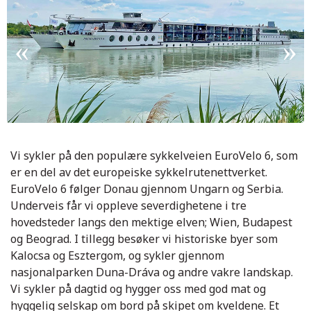
Vi sykler på den populære sykkelveien EuroVelo 6, som
er en del av det europeiske sykkelrutenettverket.
EuroVelo 6 følger Donau gjennom Ungarn og Serbia.
Underveis får vi oppleve severdighetene i tre
hovedsteder langs den mektige elven; Wien, Budapest
og Beograd. I tillegg besøker vi historiske byer som
Kalocsa og Esztergom, og sykler gjennom
nasjonalparken Duna-Dráva og andre vakre landskap.
Rådhuset i Wien
Vi sykler på dagtid og hygger oss med god mat og
hyggelig selskap om bord på skipet om kveldene. Et