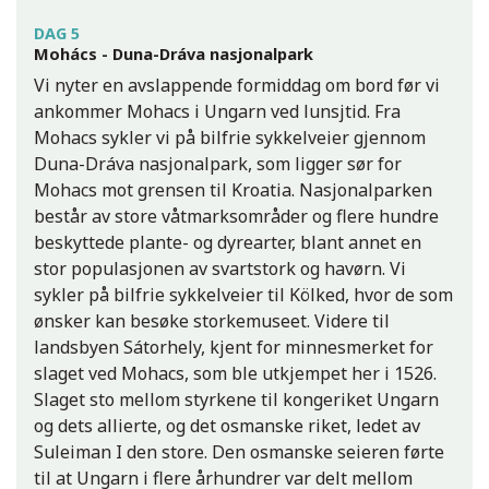
DAG 5
Mohács - Duna-Dráva nasjonalpark
Vi nyter en avslappende formiddag om bord før vi
ankommer Mohacs i Ungarn ved lunsjtid. Fra
Mohacs sykler vi på bilfrie sykkelveier gjennom
Duna-Dráva nasjonalpark, som ligger sør for
Mohacs mot grensen til Kroatia. Nasjonalparken
består av store våtmarksområder og flere hundre
beskyttede plante- og dyrearter, blant annet en
stor populasjonen av svartstork og havørn. Vi
sykler på bilfrie sykkelveier til Kölked, hvor de som
ønsker kan besøke storkemuseet. Videre til
landsbyen Sátorhely, kjent for minnesmerket for
slaget ved Mohacs, som ble utkjempet her i 1526.
Slaget sto mellom styrkene til kongeriket Ungarn
og dets allierte, og det osmanske riket, ledet av
Suleiman I den store. Den osmanske seieren førte
til at Ungarn i flere århundrer var delt mellom