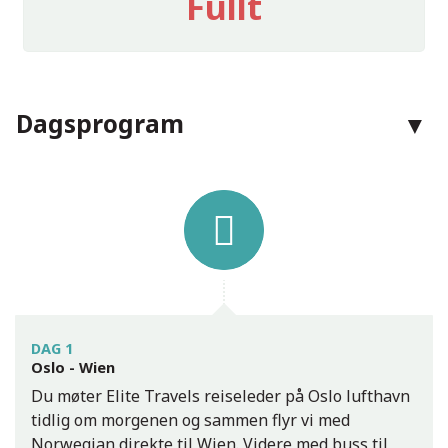
Fullt
Kontakt oss
Dagsprogram
Telefon:
24 09 09 09
E-post:
post@elitetravel.no
Bratislava
Facebook:
elitetravel.no
Adresse:
Elite Travel AS
Grensen 15
0159
Oslo
DAG 1
Oslo - Wien
Du møter Elite Travels reiseleder på Oslo lufthavn
Kontaktskjema
Ring oss
tidlig om morgenen og sammen flyr vi med
Norwegian direkte til Wien. Videre med buss til