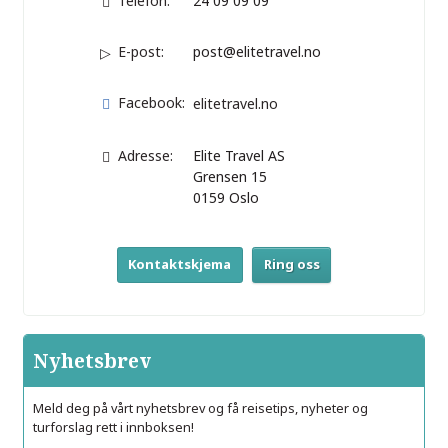
Telefon:
24 09 09 09
E-post:
post@elitetravel.no
Facebook:
elitetravel.no
Adresse:
Elite Travel AS
Grensen 15
0159
Oslo
Kontaktskjema
Ring oss
Nyhetsbrev
Meld deg på vårt nyhetsbrev og få reisetips, nyheter og
turforslag rett i innboksen!