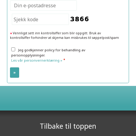
Vennligst sett inn kontrollsiffer som blir oppgitt. Bruk av
kontrollsiffer forhindrer at skjema kan misbrukes til søppelpost/spam
Jeg godkjenner policy for behandling av
personopplysninger.
*
Les vår personvernerklæring »
Elite Travel AS
Grensen 15
0159
Oslo
Tilbake til toppen
Telefon
24 09 09 09