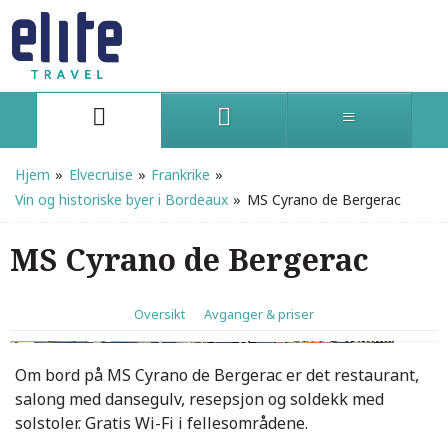
Hjem
»
Elvecruise
»
Frankrike
»
Vin og historiske byer i Bordeaux
»
MS Cyrano de Bergerac
MS Cyrano de Bergerac
Oversikt
Avganger & priser
Resepsjon
Salong
Salong
Salong
Salong
Salong
Salong
Restaurant
Restaurant
Lugar, hoveddekk
Lugar, midtdekk
Lugar, øvre dekk
Lugar, øvre dekk
1
17
Om bord på MS Cyrano de Bergerac er det restaurant,
salong med dansegulv, resepsjon og soldekk med
solstoler. Gratis Wi-Fi i fellesområdene.